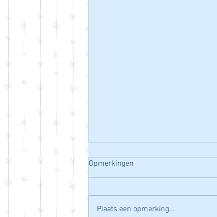
Opmerkingen
Plaats een opmerking...
Blog ook onderweg